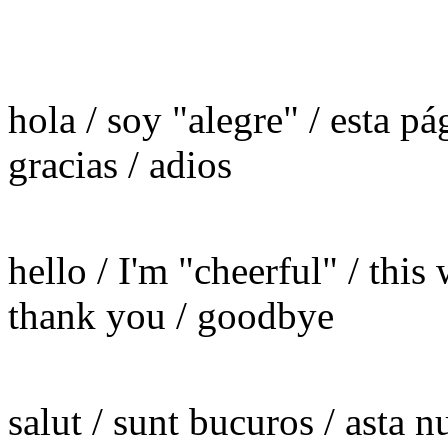
hola / soy "alegre" / esta p
gracias / adios
hello / I'm "cheerful" / this 
thank you / goodbye
salut / sunt bucuros / asta 